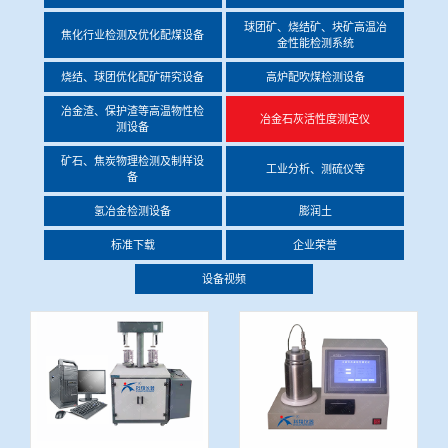
冶金渣、保护渣等高温物性检测设备
球团矿、烧结矿、块矿高温冶
焦化行业检测及优化配煤设备
企业荣誉
金性能检测系统
烧结、球团优化配矿研究设备
高炉配吹煤检测设备
冶金石灰活性度测定仪
联系LEwin乐玩
冶金渣、保护渣等高温物性检
冶金石灰活性度测定仪
测设备
矿石、焦炭物理检测及制样设备
矿石、焦炭物理检测及制样设
工业分析、测硫仪等
备
工业分析、测硫仪等
氢冶金检测设备
膨润土
标准下载
企业荣誉
设备视频