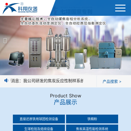
首页
产品展示
＞
公司简介
焦炭高温性能检测系统
新闻中心
焦化行业检测及优化配煤设备
好消息：我公司研发的焦炭反应性制样系统，全部制样过程机械化操
产品搜索 >
企业业绩
球团矿/烧结矿/块矿高温冶金性能检测系统
Product Show
技术交流
产品展示
烧结/球团优化配矿研究设备
视频观赏
直接还原铁用球团检测设备
铁精粉
高炉配吹煤检测设备
标准下载
生球检验及焙烧设备
焦炭高温性能检测系统