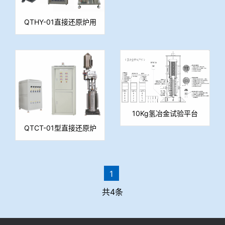
化测定仪
QTHY-01直接还原炉用
铁矿石还原性、膨胀性
及金属化率测定装置
（TG分析仪）
10Kg氢冶金试验平台
QTCT-01型直接还原炉
用铁矿球团成团性测定
装置
1
共4条