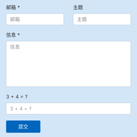
邮箱
*
主题
冶金渣、保护渣等高温物性检测设备
企业荣誉
冶金石灰活性度测定仪
联系LEwin乐玩
信息
*
矿石、焦炭物理检测及制样设备
工业分析、测硫仪等
3 + 4 = ?
提交