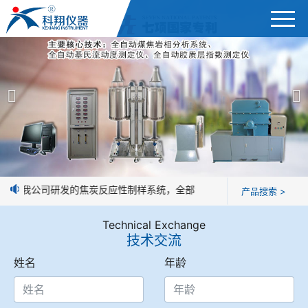
首页
产品展示
＞
公司简介
焦炭高温性能检测系统
新闻中心
焦化行业检测及优化配煤设备
消息：我公司研发的焦炭反应性制样系统，全部制样过程机械化操作，没
产品搜索 >
企业业绩
球团矿/烧结矿/块矿高温冶金性能检测系统
Technical Exchange
技术交流
技术交流
烧结/球团优化配矿研究设备
姓名
年龄
视频观赏
高炉配吹煤检测设备
标准下载