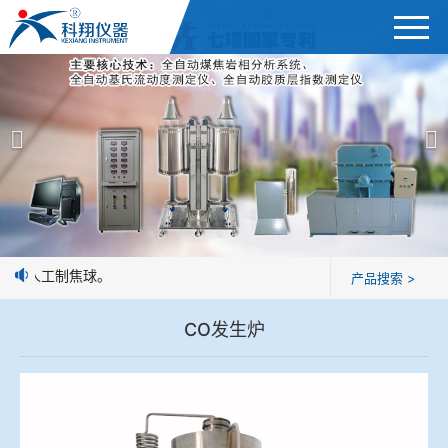
首页
产品展示
＞
公司简介
焦炭高温性能检测系统
新闻中心
焦化行业检测及优化配煤设备
优于人工制焦球。
产品搜索 >
企业业绩
球团矿/烧结矿/块矿高温冶金性能检测系统
CO发生炉
技术交流
烧结/球团优化配矿研究设备
视频观赏
高炉配吹煤检测设备
标准下载