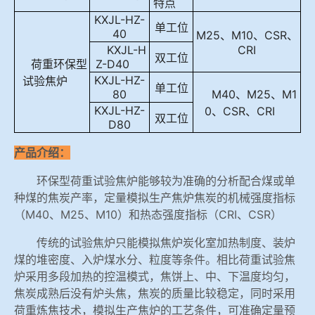
特点
冶金渣、保护渣等高温物性检测设备
KXJL-HZ-
单工位
企业荣誉
40
M25、M10、CSR、
KXJL-H
CRI
双工位
冶金石灰活性度测定仪
联系LEwin乐玩
荷重环保型
Z-D40
KXJL-HZ-
试验焦炉
单工位
80
M40、M25、M1
矿石、焦炭物理检测及制样设备
KXJL-HZ-
0、CSR、CRI
双工位
D80
工业分析、测硫仪等
产品介绍：
环保型荷重试验焦炉能够较为准确的分析配合煤或单
种煤的焦炭产率，定量模拟生产焦炉焦炭的机械强度指标
（M40、M25、M10）和热态强度指标（CRI、CSR）
传统的试验焦炉只能模拟焦炉炭化室加热制度、装炉
煤的堆密度、入炉煤水分、粒度等条件。相比荷重试验焦
炉采用多段加热的控温模式，焦饼上、中、下温度均匀，
焦炭成熟后没有炉头焦，焦炭的质量比较稳定，同时采用
荷重炼焦技术，模拟生产焦炉的工艺条件，可准确定量预