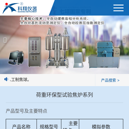
首页
产品展示
＞
公司简介
焦炭高温性能检测系统
新闻中心
焦化行业检测及优化配煤设备
优于人工制焦球。
产品搜索 >
企业业绩
球团矿/烧结矿/块矿高温冶金性能检测系统
荷重环保型试验焦炉系列
技术交流
烧结/球团优化配矿研究设备
产品型号及主要特点
视频观赏
高炉配吹煤检测设备
主要
标准下载
产品名称
规格型号
模拟参数