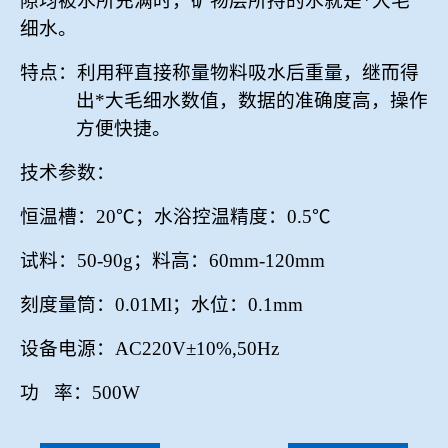
隙均被水所充满时，矿物层所持的水就是*大毛
细水。
特点：利用秤直接称量物料吸水后重量，继而得
出*大毛细水数值，数据的准确度高，操作
方便快捷。
技术参数：
恒温槽：
20
℃；水浴控温精度：
0.5
℃
试
料：
50-90g
；料高：
60mm-120mm
刻度量筒：
0.01Ml
；水位：
0.1mm
设备电源：
AC220V
±
10%,50Hz
功
率：
500W