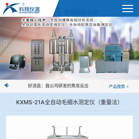
首页
产品展示
＞
公司简介
焦炭高温性能检测系统
新闻中心
焦化行业检测及优化配煤设备
好消息：我公司研发的焦炭反应性制样系统，全部制样过
产品搜索 >
企业业绩
球团矿/烧结矿/块矿高温冶金性能检测系统
KXMS-21A全自动毛细水测定仪（重量法）
技术交流
烧结/球团优化配矿研究设备
视频观赏
高炉配吹煤检测设备
标准下载